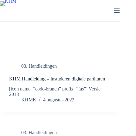
Ga
naar
de
inhoud
Tag
MuseScore
03. Handleidingen
KHM Handleiding – Instuderen digitale partituren
[icon name=”code-branch” prefix=”fas”] Versie
2018
KHMK
4 augustus 2022
03. Handleidingen