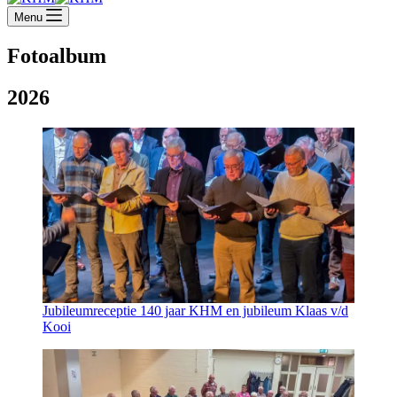
Menu
Fotoalbum
2026
Jubileumreceptie 140 jaar KHM en jubileum Klaas v/d
Kooi