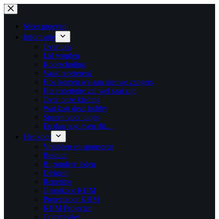
Ga
naar
de
Sfeer proeven
inhoud
Informatie
Over ons
Lid worden
Koorscholing
Vaak repeteren?
Hoe komen we aan nieuwe zangers
Het repertoire zal wel saai zijn
Over onze kleding
Wat kost deze hobby
Sparen voor uitjes
En dan nog even dit…
Het koor
Vrienden en sponsoren
Bestuur
Bijzondere leden
Dirigent
Repetitor
Grootkoor KHM
Projectkoor KHM
KHM Projecten
Commissies