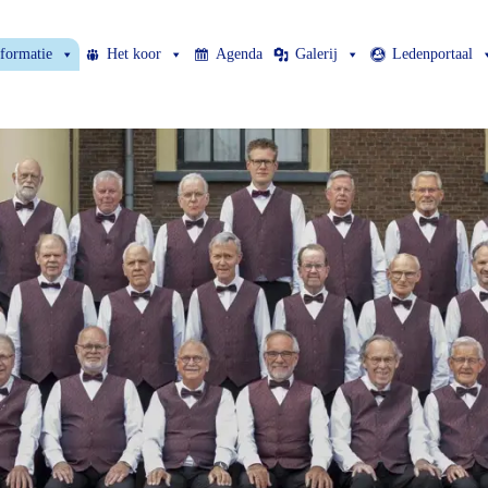
nformatie
Het koor
Agenda
Galerij
Ledenportaal