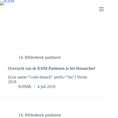
Ga
naar
de
inhoud
Tag
partituren
14. Bibliotheek partituren
Overzicht van de KHM Partituren in het Huisarchief
[icon name=”code-branch” prefix=”fas”] Versie
2018
KHMK
4 juli 2018
14. Bibliotheek partituren