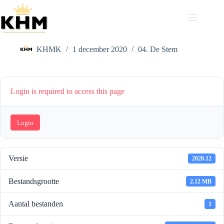
Ga
naar
de
De Stem
inhoud
KHMK
1 december 2020
04. De Stem
Login is required to access this page
Login
Versie
2020.12
Bestandsgrootte
2.12 MB
Aantal bestanden
1