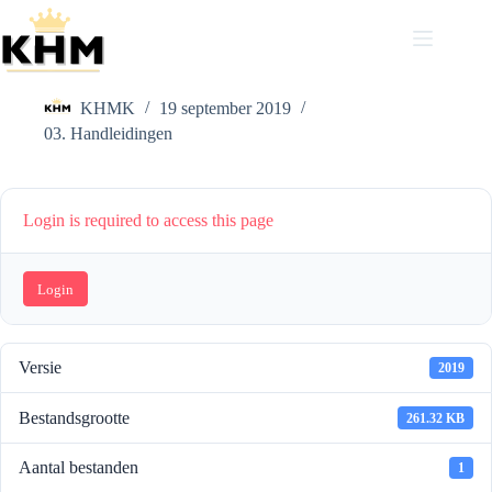
Ga
naar
de
KHM CheatSheet – Afspelen
inhoud
KHMK
19 september 2019
03. Handleidingen
Login is required to access this page
Login
Versie
2019
Bestandsgrootte
261.32 KB
Aantal bestanden
1