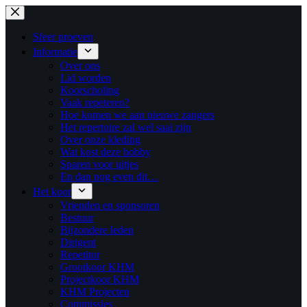
Ga
naar
de
Sfeer proeven
inhoud
Informatie
Over ons
Lid worden
Koorscholing
Vaak repeteren?
Hoe komen we aan nieuwe zangers
Het repertoire zal wel saai zijn
Over onze kleding
Wat kost deze hobby
Sparen voor uitjes
En dan nog even dit…
Het koor
Vrienden en sponsoren
Bestuur
Bijzondere leden
Dirigent
Repetitor
Grootkoor KHM
Projectkoor KHM
KHM Projecten
Commissies