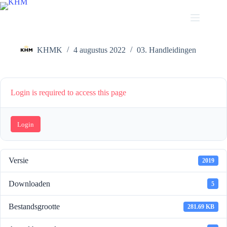
Ga
naar
de
KHM Cheatsheet – Partijen (Tenor 1)
inhoud
KHMK
4 augustus 2022
03. Handleidingen
Login is required to access this page
Login
Versie
2019
Downloaden
5
Bestandsgrootte
281.69 KB