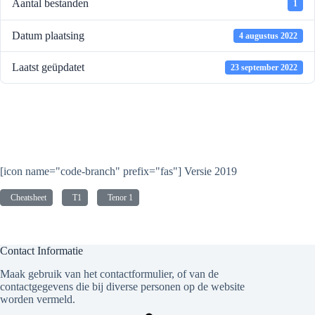
Aantal bestanden
1
Datum plaatsing
4 augustus 2022
Laatst geüpdatet
23 september 2022
KHM Cheatsheet - Partijen
(Tenor 1)
[icon name="code-branch" prefix="fas"] Versie 2019
Cheatsheet
T1
Tenor 1
Contact Informatie
Maak gebruik van het contactformulier, of van de
contactgegevens die bij diverse personen op de website
worden vermeld.