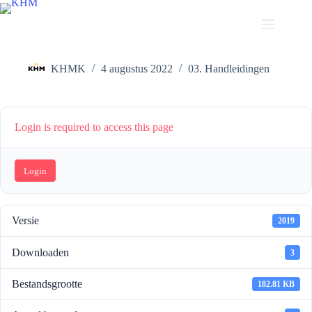
Ga
naar
de
KHM CheatSheet – Wat staat waar
inhoud
KHMK
4 augustus 2022
03. Handleidingen
Login is required to access this page
Login
Versie
2019
Downloaden
3
Bestandsgrootte
182.81 KB