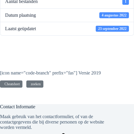
Aantal bestanden
1
Datum plaatsing
4 augustus 2022
Laatst geüpdatet
23 september 2022
KHM CheatSheet - Wat
staat waar
[icon name="code-branch" prefix="fas"] Versie 2019
Cheatsheet
zoeken
Contact Informatie
Maak gebruik van het contactformulier, of van de
contactgegevens die bij diverse personen op de website
worden vermeld.