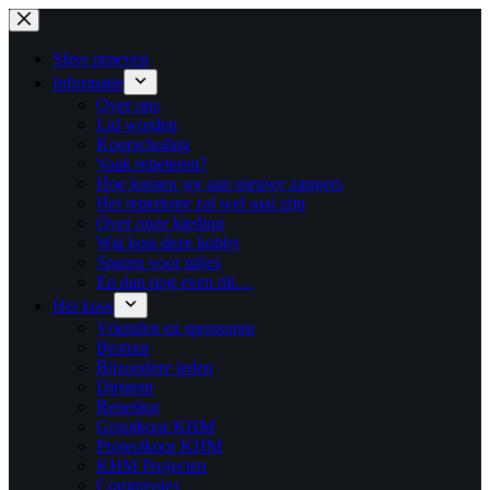
Ga
naar
de
Sfeer proeven
inhoud
Informatie
Over ons
Lid worden
Koorscholing
Vaak repeteren?
Hoe komen we aan nieuwe zangers
Het repertoire zal wel saai zijn
Over onze kleding
Wat kost deze hobby
Sparen voor uitjes
En dan nog even dit…
Het koor
Vrienden en sponsoren
Bestuur
Bijzondere leden
Dirigent
Repetitor
Grootkoor KHM
Projectkoor KHM
KHM Projecten
Commissies