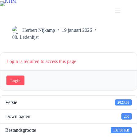
Ga
naar
de
KHM Ledenlijst
inhoud
Herbert Nijkamp
19 januari 2026
08. Ledenlijst
Login is required to access this page
Login
Versie
2023.03
Downloaden
250
Bestandsgrootte
137.88 KB