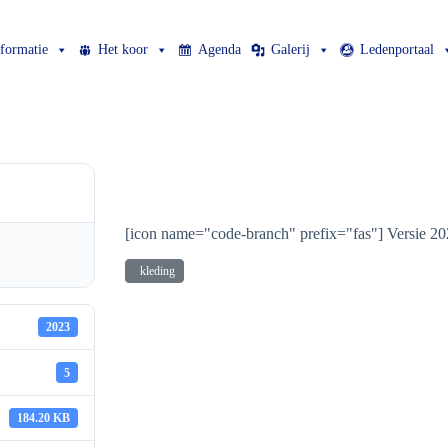
nformatie
Het koor
Agenda
Galerij
Ledenportaal
Kledingcombinaties
[icon name="code-branch" prefix="fas"] Versie 2
kleding
2023
5
184.20 KB