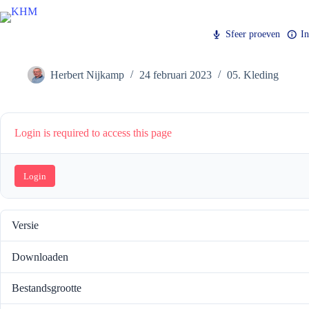
Ga
naar
de
Sfeer proeven
I
inhoud
Kledingcombinaties
Herbert Nijkamp
24 februari 2023
05. Kleding
Login is required to access this page
Login
Versie
Downloaden
Bestandsgrootte