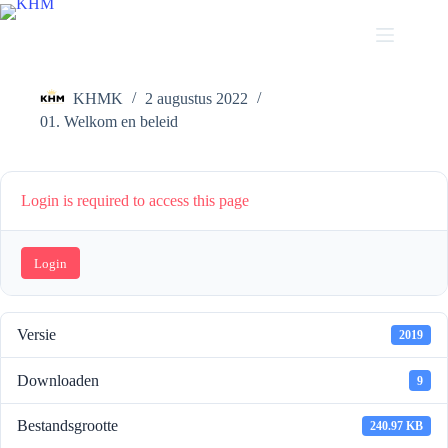
Ga
naar
de
Statuten Vereniging
inhoud
KHMK
2 augustus 2022
01. Welkom en beleid
Login is required to access this page
Login
Versie
2019
Downloaden
9
Bestandsgrootte
240.97 KB