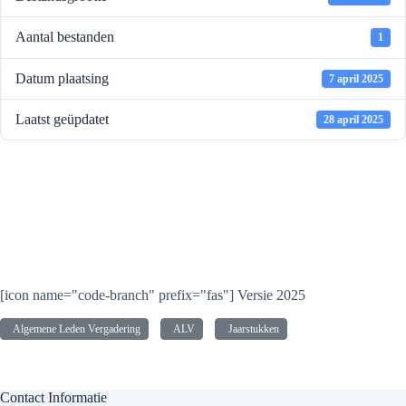
Aantal bestanden
1
Datum plaatsing
7 april 2025
Laatst geüpdatet
28 april 2025
Stukken Algemene Leden
Vergadering 2025 over het
jaar 2024
[icon name="code-branch" prefix="fas"] Versie 2025
Algemene Leden Vergadering
ALV
Jaarstukken
Contact Informatie