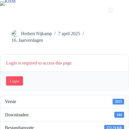
Ga
naar
de
Stukken Algemene Leden Vergadering 2025 over het jaar
inhoud
2024
Herbert Nijkamp
7 april 2025
16. Jaarverslagen
Login is required to access this page
Login
Versie
2023
Downloaden
104
Bestandsgrootte
272.74 KB