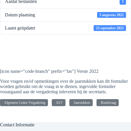
Aantal bestanden
1
Datum plaatsing
5 augustus 2022
Laatst geüpdatet
23 september 2022
Vragenformulier voor de
rondvraag
[icon name="code-branch" prefix="fas"] Versie 2022
Voor vragen en/of opmerkingen over de jaarstukken kan dit formulier
worden gebruikt om de vraag in te dienen, ingevulde formulier
vooargaand aan de vergadering inleveren bij de secretaris.
Algemene Leden Vergadering
ALV
Jaarstukken
Rondvraag
Contact Informatie