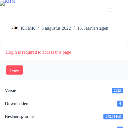
Ga
naar
de
Vragenformulier voor de rondvraag
inhoud
KHMK
5 augustus 2022
16. Jaarverslagen
Login is required to access this page
Login
Versie
2022
Downloaden
4
Bestandsgrootte
272.74 KB