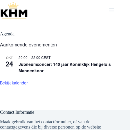
Ga
naar
de
Agenda
inhoud
Agenda
Aankomende evenementen
20:00
–
22:00
CEST
OKT
24
Jubileumconcert 140 jaar Koninklijk Hengelo’s
Mannenkoor
Bekijk kalender
Contact Informatie
Maak gebruik van het contactformulier, of van de
contactgegevens die bij diverse personen op de website