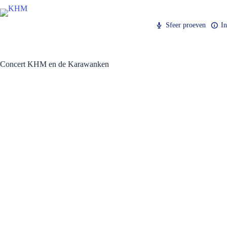
Ga
naar
de
Sfeer proeven
I
inhoud
Concert KHM en de Karawanken
Concert KHM en de Karawanken