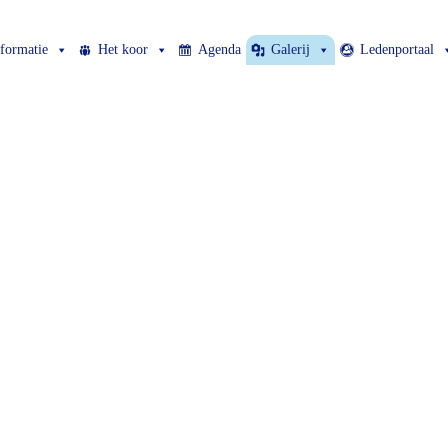
nformatie
Het koor
Agenda
Galerij
Ledenportaal