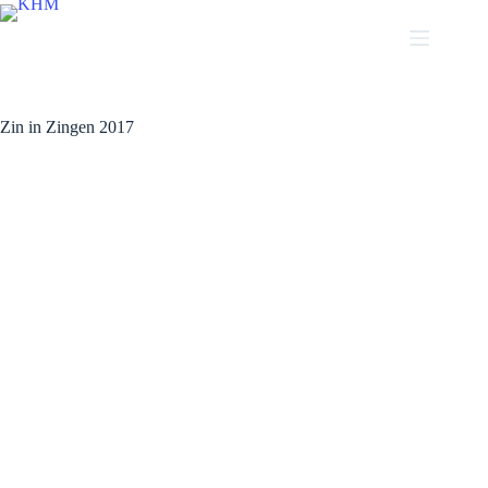
Ga
naar
de
Zin in zingen 2017
inhoud
Zin in Zingen 2017