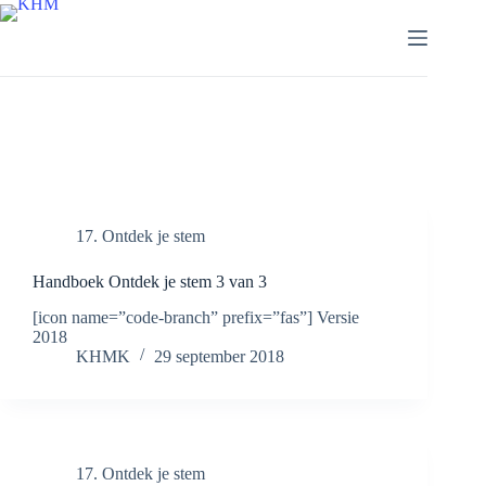
Ga
naar
de
inhoud
Tag
ontdek je stem
17. Ontdek je stem
Handboek Ontdek je stem 3 van 3
[icon name=”code-branch” prefix=”fas”] Versie
2018
KHMK
29 september 2018
17. Ontdek je stem