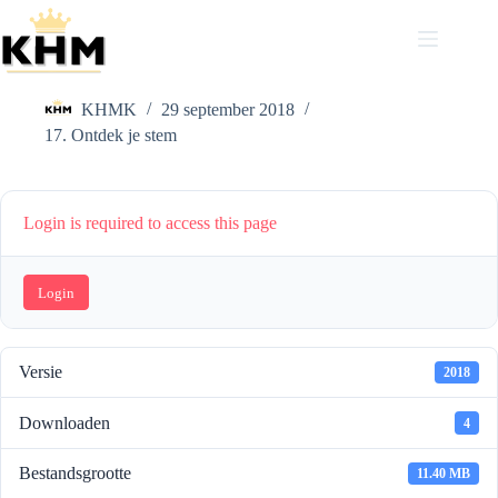
Ga
naar
de
Handboek Ontdek je stem 3 van 3
inhoud
KHMK
29 september 2018
17. Ontdek je stem
Login is required to access this page
Login
Versie
2018
Downloaden
4
Bestandsgrootte
11.40 MB