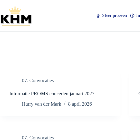
Ga
naar
de
Sfeer proeven
I
inhoud
Categorie
07. Convocaties
07. Convocaties
Informatie PROMS concerten januari 2027
Harry van der Mark
8 april 2026
07. Convocaties