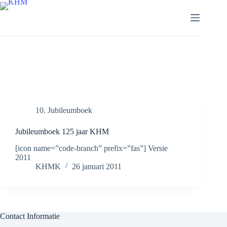
Ga
naar
de
inhoud
Categorie
10. Jubileumboek
10. Jubileumboek
Jubileumboek 125 jaar KHM
[icon name=”code-branch” prefix=”fas”] Versie
2011
KHMK
26 januari 2011
Contact Informatie