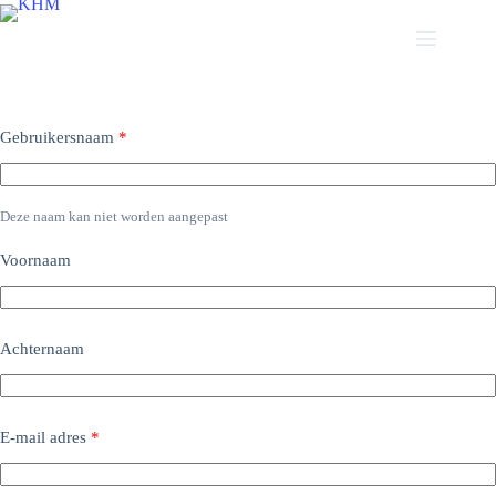
Ga
naar
de
Registreer
inhoud
Gebruikersnaam
*
Deze naam kan niet worden aangepast
Voornaam
Achternaam
E-mail adres
*